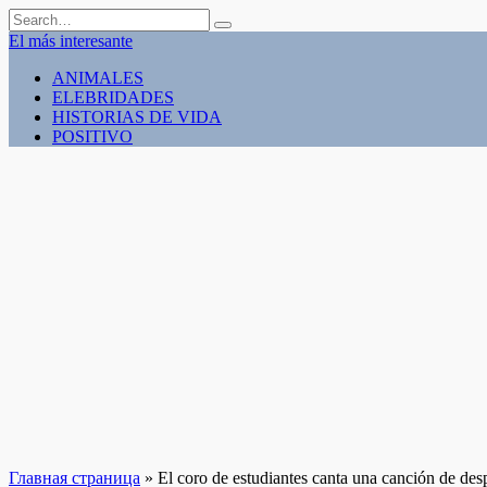
Skip
Search
to
for:
El más interesante
content
ANIMALES
ELEBRIDADES
HISTORIAS DE VIDA
POSITIVO
Главная страница
»
El coro de estudiantes canta una canción de des