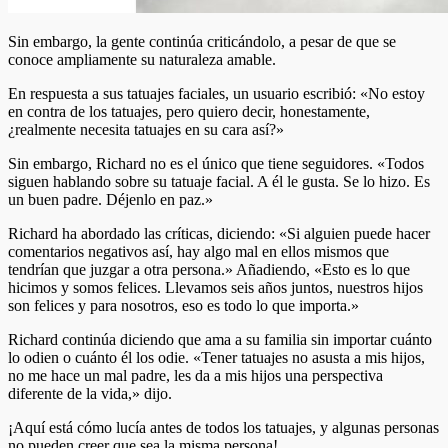
Sin embargo, la gente continúa criticándolo, a pesar de que se
conoce ampliamente su naturaleza amable.
En respuesta a sus tatuajes faciales, un usuario escribió: «No estoy
en contra de los tatuajes, pero quiero decir, honestamente,
¿realmente necesita tatuajes en su cara así?»
Sin embargo, Richard no es el único que tiene seguidores. «Todos
siguen hablando sobre su tatuaje facial. A él le gusta. Se lo hizo. Es
un buen padre. Déjenlo en paz.»
Richard ha abordado las críticas, diciendo: «Si alguien puede hacer
comentarios negativos así, hay algo mal en ellos mismos que
tendrían que juzgar a otra persona.» Añadiendo, «Esto es lo que
hicimos y somos felices. Llevamos seis años juntos, nuestros hijos
son felices y para nosotros, eso es todo lo que importa.»
Richard continúa diciendo que ama a su familia sin importar cuánto
lo odien o cuánto él los odie. «Tener tatuajes no asusta a mis hijos,
no me hace un mal padre, les da a mis hijos una perspectiva
diferente de la vida,» dijo.
¡Aquí está cómo lucía antes de todos los tatuajes, y algunas personas
no pueden creer que sea la misma persona!