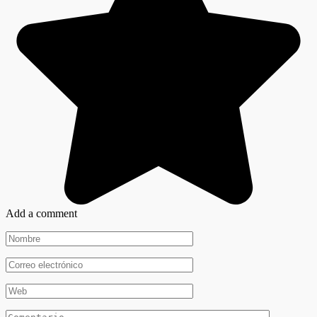
Add a comment
Nombre
*
Correo
electrónico
*
Web
Comentario