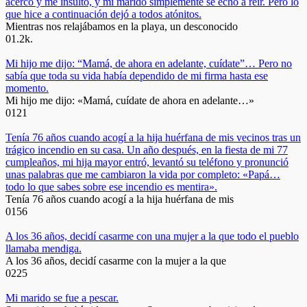
acercó y me insultó, y mi marido simplemente se echó a reír. Pero lo
que hice a continuación dejó a todos atónitos.
Mientras nos relajábamos en la playa, un desconocido
0
1.2k.
Mi hijo me dijo: “Mamá, de ahora en adelante, cuídate”… Pero no
sabía que toda su vida había dependido de mi firma hasta ese
momento.
Mi hijo me dijo: «Mamá, cuídate de ahora en adelante…»
0
121
Tenía 76 años cuando acogí a la hija huérfana de mis vecinos tras un
trágico incendio en su casa. Un año después, en la fiesta de mi 77
cumpleaños, mi hija mayor entró, levantó su teléfono y pronunció
unas palabras que me cambiaron la vida por completo: «Papá…
todo lo que sabes sobre ese incendio es mentira».
Tenía 76 años cuando acogí a la hija huérfana de mis
0
156
A los 36 años, decidí casarme con una mujer a la que todo el pueblo
llamaba mendiga.
A los 36 años, decidí casarme con la mujer a la que
0
225
Mi marido se fue a pescar.