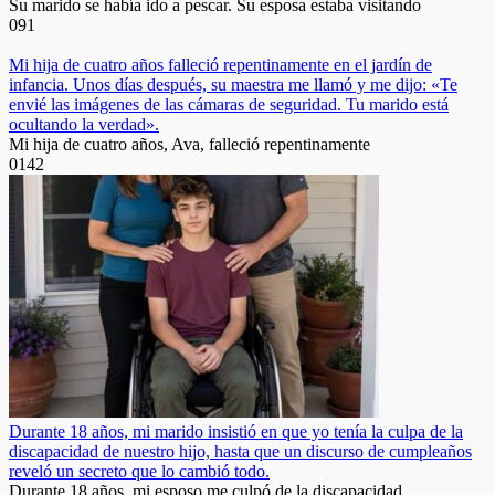
Su marido se había ido a pescar. Su esposa estaba visitando
0
91
Mi hija de cuatro años falleció repentinamente en el jardín de
infancia. Unos días después, su maestra me llamó y me dijo: «Te
envié las imágenes de las cámaras de seguridad. Tu marido está
ocultando la verdad».
Mi hija de cuatro años, Ava, falleció repentinamente
0
142
Durante 18 años, mi marido insistió en que yo tenía la culpa de la
discapacidad de nuestro hijo, hasta que un discurso de cumpleaños
reveló un secreto que lo cambió todo.
Durante 18 años, mi esposo me culpó de la discapacidad