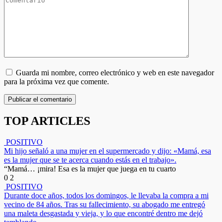
Guarda mi nombre, correo electrónico y web en este navegador
para la próxima vez que comente.
TOP ARTICLES
POSITIVO
Mi hijo señaló a una mujer en el supermercado y dijo: «Mamá, esa
es la mujer que se te acerca cuando estás en el trabajo».
“Mamá… ¡mira! Esa es la mujer que juega en tu cuarto
0
2
POSITIVO
Durante doce años, todos los domingos, le llevaba la compra a mi
vecino de 84 años. Tras su fallecimiento, su abogado me entregó
una maleta desgastada y vieja, y lo que encontré dentro me dejó