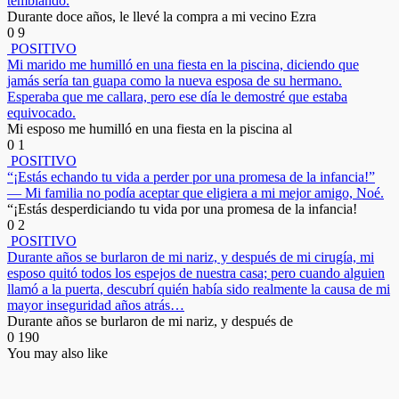
temblando.
Durante doce años, le llevé la compra a mi vecino Ezra
0
9
POSITIVO
Mi marido me humilló en una fiesta en la piscina, diciendo que
jamás sería tan guapa como la nueva esposa de su hermano.
Esperaba que me callara, pero ese día le demostré que estaba
equivocado.
Mi esposo me humilló en una fiesta en la piscina al
0
1
POSITIVO
“¡Estás echando tu vida a perder por una promesa de la infancia!”
— Mi familia no podía aceptar que eligiera a mi mejor amigo, Noé.
“¡Estás desperdiciando tu vida por una promesa de la infancia!
0
2
POSITIVO
Durante años se burlaron de mi nariz, y después de mi cirugía, mi
esposo quitó todos los espejos de nuestra casa; pero cuando alguien
llamó a la puerta, descubrí quién había sido realmente la causa de mi
mayor inseguridad años atrás…
Durante años se burlaron de mi nariz, y después de
0
190
You may also like