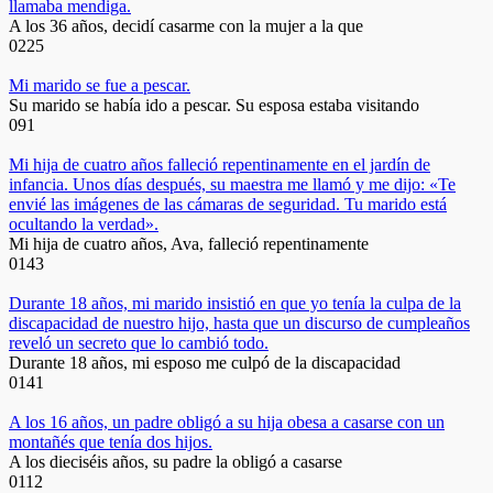
llamaba mendiga.
A los 36 años, decidí casarme con la mujer a la que
0
225
Mi marido se fue a pescar.
Su marido se había ido a pescar. Su esposa estaba visitando
0
91
Mi hija de cuatro años falleció repentinamente en el jardín de
infancia. Unos días después, su maestra me llamó y me dijo: «Te
envié las imágenes de las cámaras de seguridad. Tu marido está
ocultando la verdad».
Mi hija de cuatro años, Ava, falleció repentinamente
0
143
Durante 18 años, mi marido insistió en que yo tenía la culpa de la
discapacidad de nuestro hijo, hasta que un discurso de cumpleaños
reveló un secreto que lo cambió todo.
Durante 18 años, mi esposo me culpó de la discapacidad
0
141
A los 16 años, un padre obligó a su hija obesa a casarse con un
montañés que tenía dos hijos.
A los dieciséis años, su padre la obligó a casarse
0
112