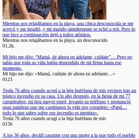
Mientras nos relajábamos en la playa, una chica desconocida se me
acercó y me insultó, y mi marido simplemente se echó a reír. Pero lo
que hice a continuación dejó a todos atónitos.
Mientras nos relajábamos en la playa, un desconocido
0
1.2k.
Mi hijo me dijo: “Mamá, de ahora en adelante, cuídate”… Pero no
sabía que toda su vida había dependido de mi firma hasta ese
momento.
Mi hijo me dijo: «Mamá, cuídate de ahora en adelante…»
0
123
Tenía 76 años cuando acogí a la hija huérfana de mis vecinos tras un
trágico incendio en su casa. Un año después, en la fiesta de mi 77
cumpleaños, mi hija mayor entró, levantó su teléfono y pronunció
unas palabras que me cambiaron la vida por completo: «Papá…
todo lo que sabes sobre ese incendio es mentira».
Tenía 76 años cuando acogí a la hija huérfana de mis
0
156
A los 36 años, decidí casarme con una mujer a la que todo el pueblo