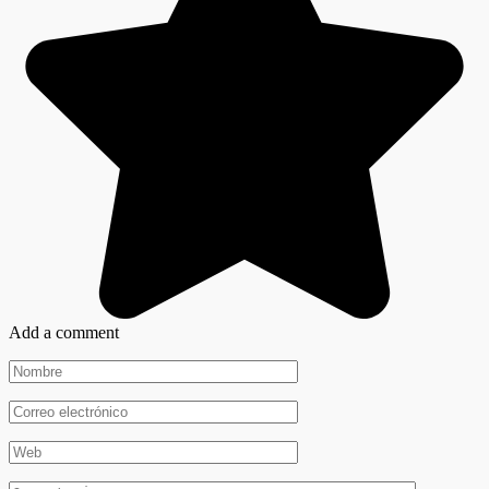
Add a comment
Nombre
*
Correo
electrónico
*
Web