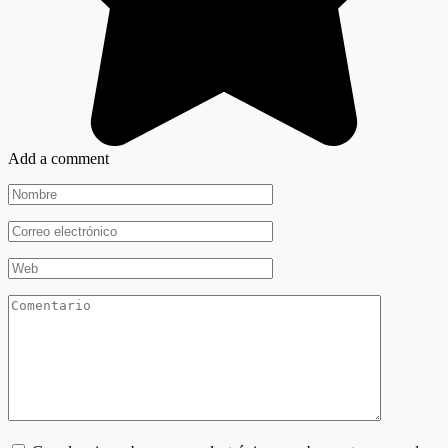
Add a comment
Nombre
*
Correo
electrónico
*
Web
Comentario