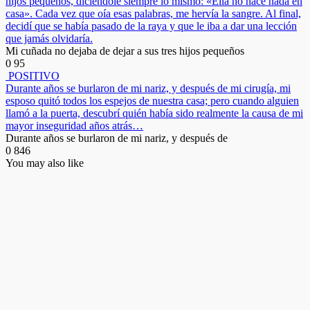
hijos pequeños, diciéndole siempre lo mismo: «Ella no hace nada en
casa». Cada vez que oía esas palabras, me hervía la sangre. Al final,
decidí que se había pasado de la raya y que le iba a dar una lección
que jamás olvidaría.
Mi cuñada no dejaba de dejar a sus tres hijos pequeños
0
95
POSITIVO
Durante años se burlaron de mi nariz, y después de mi cirugía, mi
esposo quitó todos los espejos de nuestra casa; pero cuando alguien
llamó a la puerta, descubrí quién había sido realmente la causa de mi
mayor inseguridad años atrás…
Durante años se burlaron de mi nariz, y después de
0
846
You may also like