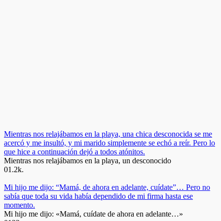
Mientras nos relajábamos en la playa, una chica desconocida se me
acercó y me insultó, y mi marido simplemente se echó a reír. Pero lo
que hice a continuación dejó a todos atónitos.
Mientras nos relajábamos en la playa, un desconocido
0
1.2k.
Mi hijo me dijo: “Mamá, de ahora en adelante, cuídate”… Pero no
sabía que toda su vida había dependido de mi firma hasta ese
momento.
Mi hijo me dijo: «Mamá, cuídate de ahora en adelante…»