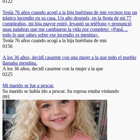
0
122
Tenía 76 años cuando acogí a la hija huérfana de mis vecinos tras un
trágico incendio en su casa. Un año después, en la fiesta de mi 77
cumpleaños, mi hija mayor entró, levantó su teléfono y pronunció
unas palabras que me cambiaron la vida por completo: «Papá…
todo lo que sabes sobre ese incendio es mentira».
Tenía 76 años cuando acogí a la hija huérfana de mis
0
156
A los 36 años, decidí casarme con una mujer a la que todo el pueblo
llamaba mendiga.
A los 36 años, decidí casarme con la mujer a la que
0
225
Mi marido se fue a pescar.
Su marido se había ido a pescar. Su esposa estaba visitando
0
91