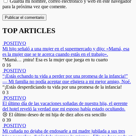
Guarda mi nombre, correo electrónico y web en este navegador
para la próxima vez que comente.
TOP ARTICLES
POSITIVO
Mi hijo señaló a una mujer en el supermercado y dijo: «Mamá, esa
es la mujer que se te acerca cuando estás en el trabajo».
“Mamá… ¡mira! Esa es la mujer que juega en tu cuarto
0
16
POSITIVO
“¡Estás echando tu vida a perder por una promesa de la infancia!”
— Mi familia no podía aceptar que eligiera a mi mejor amigo, Noé.
“¡Estás desperdiciando tu vida por una promesa de la infancia!
0
3
POSITIVO
El último día de las vacaciones soñadas de nuestra hija, el gerente
del hotel reveló la verdad que mi esposo había estado ocultando.
😢 El último deseo de mi hija de diez años era sencillo
0
39
POSITIVO
Mi cuñada no dejaba de endosarle a mi madre jubilada a sus tres