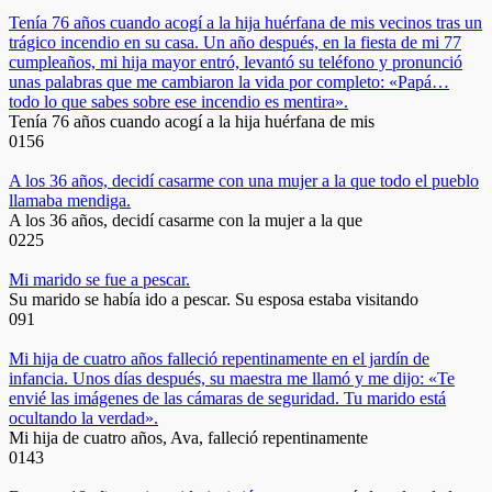
Tenía 76 años cuando acogí a la hija huérfana de mis vecinos tras un
trágico incendio en su casa. Un año después, en la fiesta de mi 77
cumpleaños, mi hija mayor entró, levantó su teléfono y pronunció
unas palabras que me cambiaron la vida por completo: «Papá…
todo lo que sabes sobre ese incendio es mentira».
Tenía 76 años cuando acogí a la hija huérfana de mis
0
156
A los 36 años, decidí casarme con una mujer a la que todo el pueblo
llamaba mendiga.
A los 36 años, decidí casarme con la mujer a la que
0
225
Mi marido se fue a pescar.
Su marido se había ido a pescar. Su esposa estaba visitando
0
91
Mi hija de cuatro años falleció repentinamente en el jardín de
infancia. Unos días después, su maestra me llamó y me dijo: «Te
envié las imágenes de las cámaras de seguridad. Tu marido está
ocultando la verdad».
Mi hija de cuatro años, Ava, falleció repentinamente
0
143