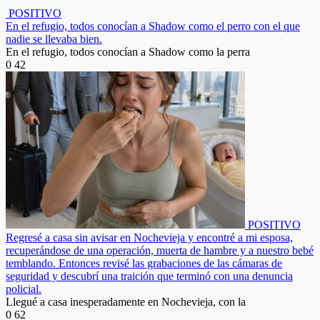
POSITIVO
En el refugio, todos conocían a Shadow como el perro con el que
nadie se llevaba bien.
En el refugio, todos conocían a Shadow como la perra
0
42
POSITIVO
Regresé a casa sin avisar en Nochevieja y encontré a mi esposa,
recuperándose de una operación, muerta de hambre y a nuestro bebé
temblando. Entonces revisé las grabaciones de las cámaras de
seguridad y descubrí una traición que terminó con una denuncia
policial.
Llegué a casa inesperadamente en Nochevieja, con la
0
62