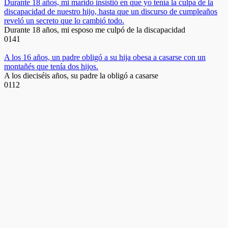
Durante 18 años, mi marido insistió en que yo tenía la culpa de la
discapacidad de nuestro hijo, hasta que un discurso de cumpleaños
reveló un secreto que lo cambió todo.
Durante 18 años, mi esposo me culpó de la discapacidad
0
141
A los 16 años, un padre obligó a su hija obesa a casarse con un
montañés que tenía dos hijos.
A los dieciséis años, su padre la obligó a casarse
0
112