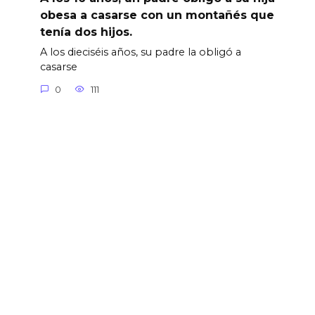
obesa a casarse con un montañés que
tenía dos hijos.
A los dieciséis años, su padre la obligó a
casarse
0
111