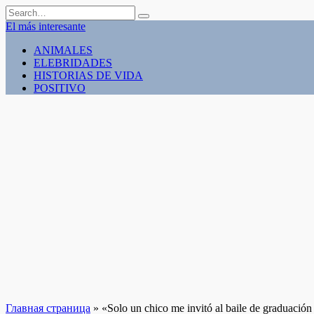
Skip
Search
to
for:
El más interesante
content
ANIMALES
ELEBRIDADES
HISTORIAS DE VIDA
POSITIVO
Главная страница
»
«Solo un chico me invitó al baile de graduación