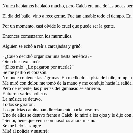
Nunca habíamos hablado mucho, pero Caleb era una de las pocas perso
El día del baile, vino a recogerme. Fue tan amable todo el tiempo. E
Por un momento, casi olvidé lo cruel que puede ser la gente.
Entonces comenzaron los murmullos.
Alguien se echó a reír a carcajadas y gritó:
«¿Caleb decidió organizar una fiesta benéfica?»
Otra chica exclamó:
“¡Dios mío! ¿Le pagaron por traerla?”
Se me partió el corazón.
No pude contener las lágrimas. En medio de la pista de baile, rompí a l
Me miró con dolor, me tomó de la mano y me condujo hacia la salida.
Pero de repente, las puertas del gimnasio se abrieron.
Entraron varios policías.
La música se detuvo.
Todos se giraron.
Los policías caminaban directamente hacia nosotros.
Uno de ellos se detuvo frente a Caleb, lo miró a los ojos y le dijo con
“Señor, tiene que venir con nosotros ahora mismo”.
Se me heló la sangre.
Miré al policía y susurré: