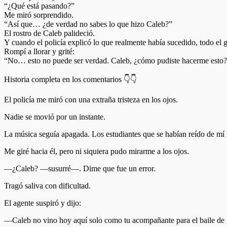
“¿Qué está pasando?”
Me miró sorprendido.
“Así que… ¿de verdad no sabes lo que hizo Caleb?”
El rostro de Caleb palideció.
Y cuando el policía explicó lo que realmente había sucedido, todo el 
Rompí a llorar y grité:
“No… esto no puede ser verdad. Caleb, ¿cómo pudiste hacerme esto
Historia completa en los comentarios 👇👇
El policía me miró con una extraña tristeza en los ojos.
Nadie se movió por un instante.
La música seguía apagada. Los estudiantes que se habían reído de mí 
Me giré hacia él, pero ni siquiera pudo mirarme a los ojos.
—¿Caleb? —susurré—. Dime que fue un error.
Tragó saliva con dificultad.
El agente suspiró y dijo:
—Caleb no vino hoy aquí solo como tu acompañante para el baile de 