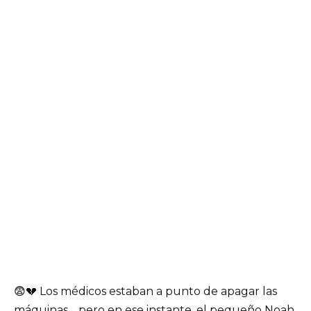
😨💔 Los médicos estaban a punto de apagar las
máquinas… pero en ese instante, el pequeño Noah