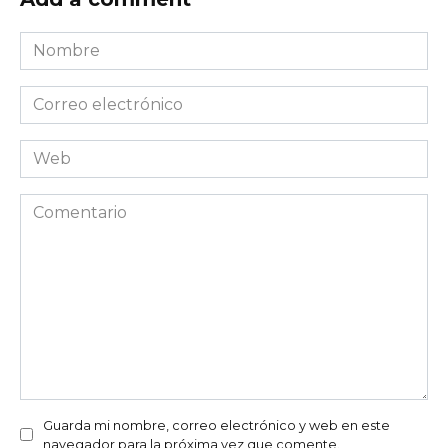
Nombre
*
Correo
electrónico
*
Web
Comentario
Guarda mi nombre, correo electrónico y web en este
navegador para la próxima vez que comente.