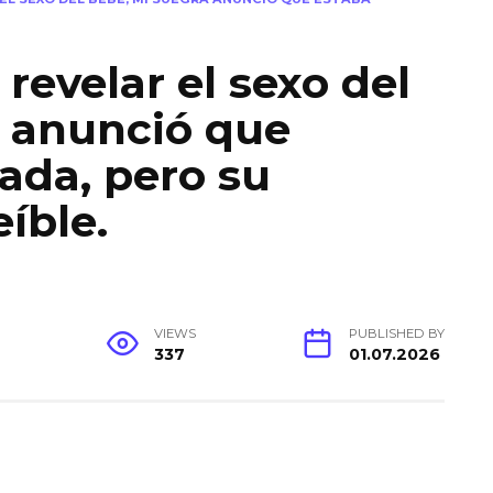
 revelar el sexo del
a anunció que
ada, pero su
eíble.
G
VIEWS
PUBLISHED BY
337
01.07.2026