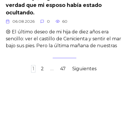
verdad que mi esposo había estado
ocultando.
06.08.2026
0
60
😢 El último deseo de mi hija de diez años era
sencillo: ver el castillo de Cenicienta y sentir el mar
bajo sus pies. Pero la última mañana de nuestras
Paginación
1
2
…
47
Siguientes
de
entradas