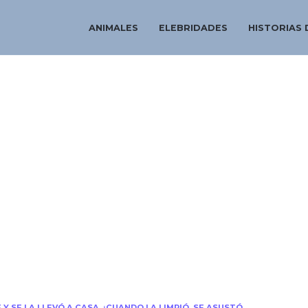
ANIMALES
ELEBRIDADES
HISTORIAS 
 SE LA LLEVÓ A CASA. ¡CUANDO LA LIMPIÓ, SE ASUSTÓ