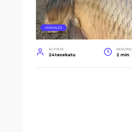
ANIMALES
AUTHOR
READIN
24texekatu
2 min