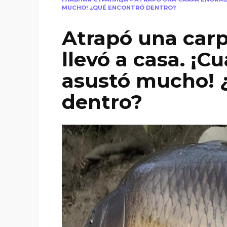
MUCHO! ¿QUÉ ENCONTRÓ DENTRO?
Atrapó una car
llevó a casa. ¡C
asustó mucho!
dentro?