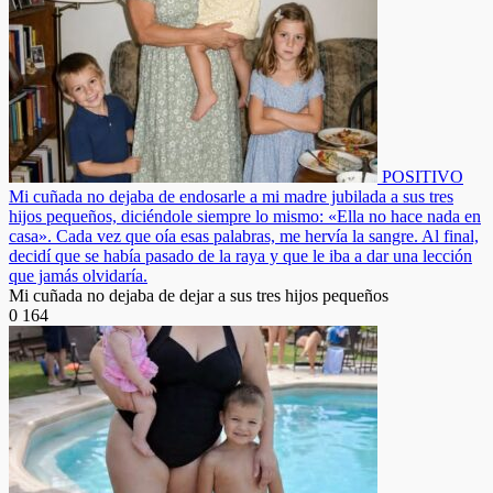
POSITIVO
Mi cuñada no dejaba de endosarle a mi madre jubilada a sus tres
hijos pequeños, diciéndole siempre lo mismo: «Ella no hace nada en
casa». Cada vez que oía esas palabras, me hervía la sangre. Al final,
decidí que se había pasado de la raya y que le iba a dar una lección
que jamás olvidaría.
Mi cuñada no dejaba de dejar a sus tres hijos pequeños
0
164