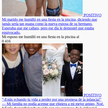
POSITIVO
Mi marido me humilló en una fiesta en la piscina, diciendo que
jamás sería tan guapa como la nueva esposa de su hermano.
Esperaba que me callara, pero ese día le demostré que estaba
equivocado.
Mi esposo me humilló en una fiesta en la piscina al
0
416
POSITIVO
“¡Estás echando tu vida a perder por una promesa de la infancia!”
— Mi familia no podía aceptar que eligiera a mi mejor amigo, Noé.