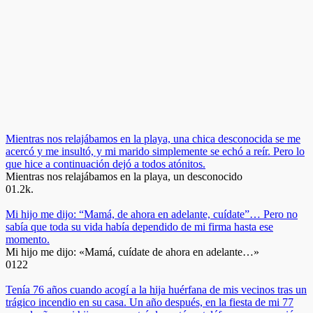
Mientras nos relajábamos en la playa, una chica desconocida se me
acercó y me insultó, y mi marido simplemente se echó a reír. Pero lo
que hice a continuación dejó a todos atónitos.
Mientras nos relajábamos en la playa, un desconocido
0
1.2k.
Mi hijo me dijo: “Mamá, de ahora en adelante, cuídate”… Pero no
sabía que toda su vida había dependido de mi firma hasta ese
momento.
Mi hijo me dijo: «Mamá, cuídate de ahora en adelante…»
0
122
Tenía 76 años cuando acogí a la hija huérfana de mis vecinos tras un
trágico incendio en su casa. Un año después, en la fiesta de mi 77