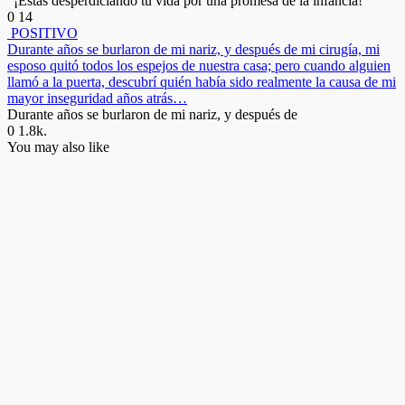
“¡Estás desperdiciando tu vida por una promesa de la infancia!
0
14
POSITIVO
Durante años se burlaron de mi nariz, y después de mi cirugía, mi
esposo quitó todos los espejos de nuestra casa; pero cuando alguien
llamó a la puerta, descubrí quién había sido realmente la causa de mi
mayor inseguridad años atrás…
Durante años se burlaron de mi nariz, y después de
0
1.8k.
You may also like