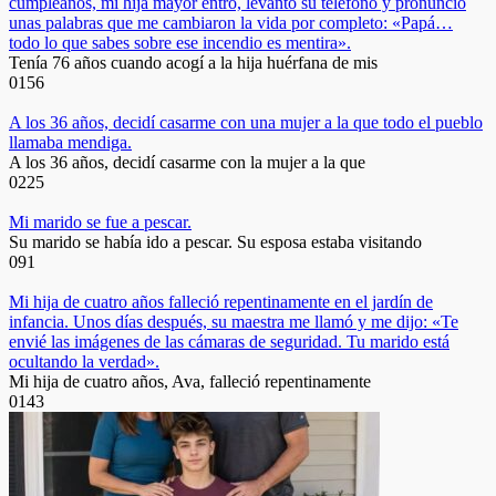
cumpleaños, mi hija mayor entró, levantó su teléfono y pronunció
unas palabras que me cambiaron la vida por completo: «Papá…
todo lo que sabes sobre ese incendio es mentira».
Tenía 76 años cuando acogí a la hija huérfana de mis
0
156
A los 36 años, decidí casarme con una mujer a la que todo el pueblo
llamaba mendiga.
A los 36 años, decidí casarme con la mujer a la que
0
225
Mi marido se fue a pescar.
Su marido se había ido a pescar. Su esposa estaba visitando
0
91
Mi hija de cuatro años falleció repentinamente en el jardín de
infancia. Unos días después, su maestra me llamó y me dijo: «Te
envié las imágenes de las cámaras de seguridad. Tu marido está
ocultando la verdad».
Mi hija de cuatro años, Ava, falleció repentinamente
0
143