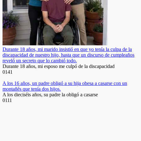
Durante 18 años, mi marido insistió en que yo tenía la culpa de la
discapacidad de nuestro hijo, hasta que un discurso de cumpleaños
reveló un secreto que lo cambió todo.
Durante 18 años, mi esposo me culpó de la discapacidad
0
141
A los 16 años, un padre obligó a su hija obesa a casarse con un
montañés que tenía dos hijos.
A los dieciséis años, su padre la obligó a casarse
0
111