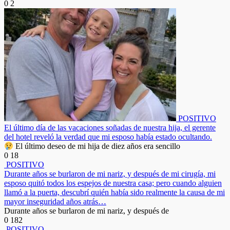
0
2
POSITIVO
El último día de las vacaciones soñadas de nuestra hija, el gerente
del hotel reveló la verdad que mi esposo había estado ocultando.
El último deseo de mi hija de diez años era sencillo
0
18
POSITIVO
Durante años se burlaron de mi nariz, y después de mi cirugía, mi
esposo quitó todos los espejos de nuestra casa; pero cuando alguien
llamó a la puerta, descubrí quién había sido realmente la causa de mi
mayor inseguridad años atrás…
Durante años se burlaron de mi nariz, y después de
0
182
POSITIVO