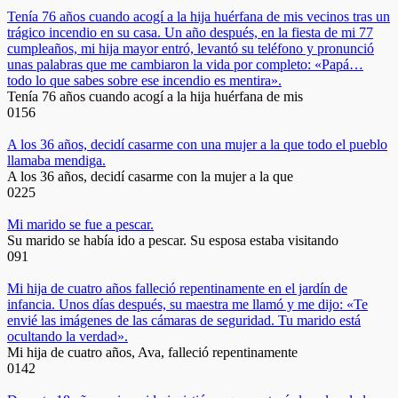
Tenía 76 años cuando acogí a la hija huérfana de mis vecinos tras un
trágico incendio en su casa. Un año después, en la fiesta de mi 77
cumpleaños, mi hija mayor entró, levantó su teléfono y pronunció
unas palabras que me cambiaron la vida por completo: «Papá…
todo lo que sabes sobre ese incendio es mentira».
Tenía 76 años cuando acogí a la hija huérfana de mis
0
156
A los 36 años, decidí casarme con una mujer a la que todo el pueblo
llamaba mendiga.
A los 36 años, decidí casarme con la mujer a la que
0
225
Mi marido se fue a pescar.
Su marido se había ido a pescar. Su esposa estaba visitando
0
91
Mi hija de cuatro años falleció repentinamente en el jardín de
infancia. Unos días después, su maestra me llamó y me dijo: «Te
envié las imágenes de las cámaras de seguridad. Tu marido está
ocultando la verdad».
Mi hija de cuatro años, Ava, falleció repentinamente
0
142