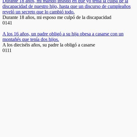
Durante 18 años, mi marido insistió en que yo tenía la culpa de la
discapacidad de nuestro hijo, hasta que un discurso de cumpleaños
reveló un secreto que lo cambió todo.
Durante 18 años, mi esposo me culpó de la discapacidad
0
141
A los 16 años, un padre obligó a su hija obesa a casarse con un
montañés que tenía dos hijos.
A los dieciséis años, su padre la obligó a casarse
0
111