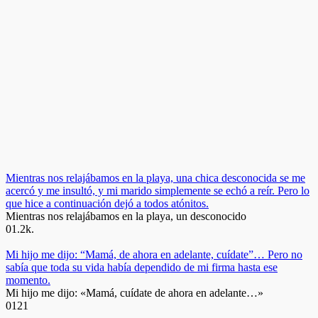
Mientras nos relajábamos en la playa, una chica desconocida se me
acercó y me insultó, y mi marido simplemente se echó a reír. Pero lo
que hice a continuación dejó a todos atónitos.
Mientras nos relajábamos en la playa, un desconocido
0
1.2k.
Mi hijo me dijo: “Mamá, de ahora en adelante, cuídate”… Pero no
sabía que toda su vida había dependido de mi firma hasta ese
momento.
Mi hijo me dijo: «Mamá, cuídate de ahora en adelante…»
0
121