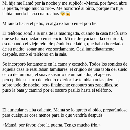
Mi hija me llamó por la noche y me suplicó: «Mamá, por favor, abre
la puerta, tengo mucho frío». Me horroricé al oírlo, porque mi hija
había muerto hacía cuatro años
Mirando hacia el patio, vi algo extraño en el porche.
El teléfono sonó a la una de la madrugada, cuando la casa hacía rato
que se había quedado en silencio. Mi madre yacía en la oscuridad,
escuchando el viejo reloj de péndulo de latón, que había heredado
de su madre, sonar una vez sordamente. Casi inmediatamente
después, sonó el teléfono en la sala.
Se incorporó lentamente en la cama y escuchó. Todos los sonidos de
aquella casa le resultaban familiares: el crujido de una tabla del suelo
cerca del umbral, el suave susurro de un radiador, el apenas
perceptible susurro del viento exterior. Le temblaban las piernas,
sobre todo de noche, pero finalmente encontró sus zapatillas, se
puso la bata y caminó por el oscuro pasillo hasta el teléfono.
El auricular estaba caliente. Mamá se lo apretó al oído, preparándose
para cualquier cosa menos para lo que vendría después.
«Mamá, por favor, abre la puerta. Tengo mucho frío.»