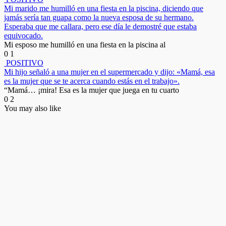
Mi marido me humilló en una fiesta en la piscina, diciendo que
jamás sería tan guapa como la nueva esposa de su hermano.
Esperaba que me callara, pero ese día le demostré que estaba
equivocado.
Mi esposo me humilló en una fiesta en la piscina al
0
1
POSITIVO
Mi hijo señaló a una mujer en el supermercado y dijo: «Mamá, esa
es la mujer que se te acerca cuando estás en el trabajo».
“Mamá… ¡mira! Esa es la mujer que juega en tu cuarto
0
2
You may also like