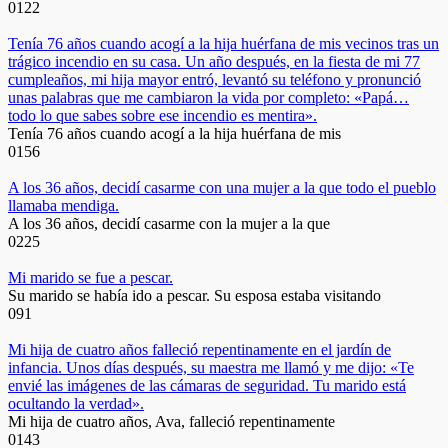
0
122
Tenía 76 años cuando acogí a la hija huérfana de mis vecinos tras un
trágico incendio en su casa. Un año después, en la fiesta de mi 77
cumpleaños, mi hija mayor entró, levantó su teléfono y pronunció
unas palabras que me cambiaron la vida por completo: «Papá…
todo lo que sabes sobre ese incendio es mentira».
Tenía 76 años cuando acogí a la hija huérfana de mis
0
156
A los 36 años, decidí casarme con una mujer a la que todo el pueblo
llamaba mendiga.
A los 36 años, decidí casarme con la mujer a la que
0
225
Mi marido se fue a pescar.
Su marido se había ido a pescar. Su esposa estaba visitando
0
91
Mi hija de cuatro años falleció repentinamente en el jardín de
infancia. Unos días después, su maestra me llamó y me dijo: «Te
envié las imágenes de las cámaras de seguridad. Tu marido está
ocultando la verdad».
Mi hija de cuatro años, Ava, falleció repentinamente
0
143