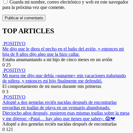
Guarda mi nombre, correo electrónico y web en este navegador
para la próxima vez que comente.
TOP ARTICLES
POSITIVO
Me dijo que le diera el pecho en el baño del avión, y entonces mi
hija de 8 años dijo algo que la hizo callar.
Estaba amamantando a mi hijo de cinco meses en un avión
0
25
POSITIVO
Mi nuera me dijo que debía «ganarme» mis vacaciones trabajando
de niñera, y entonces mi hijo finalmente me defendió.
El comportamiento de mi nuera durante mis primeras
0
3
POSITIVO
Adopté a dos gemelas recién nacidas después de encontrarlas
envueltas en toallas de playa en un vestuario abandonado.
Dieciocho años después, pusieron esas mismas toallas sobre la mesa
y me dijeron: «Papá… hay algo que tienes que saber». 😱💔
Adopté a dos gemelas recién nacidas después de encontrarlas
0
121