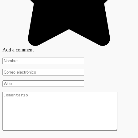
Add a comment
Nombre
*
Correo
electrónico
*
Web
Comentario