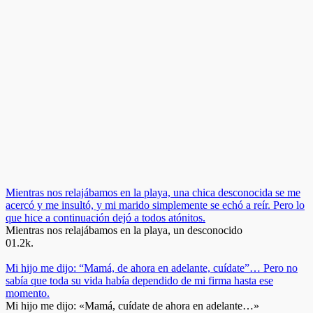
Mientras nos relajábamos en la playa, una chica desconocida se me
acercó y me insultó, y mi marido simplemente se echó a reír. Pero lo
que hice a continuación dejó a todos atónitos.
Mientras nos relajábamos en la playa, un desconocido
0
1.2k.
Mi hijo me dijo: “Mamá, de ahora en adelante, cuídate”… Pero no
sabía que toda su vida había dependido de mi firma hasta ese
momento.
Mi hijo me dijo: «Mamá, cuídate de ahora en adelante…»