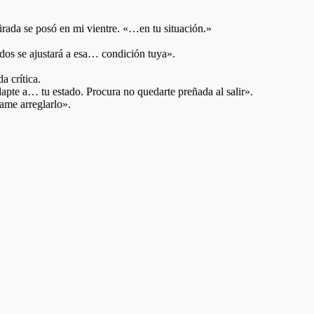
irada se posó en mi vientre. «…en tu situación.»
dos se ajustará a esa… condición tuya».
a crítica.
pte a… tu estado. Procura no quedarte preñada al salir».
tame arreglarlo».