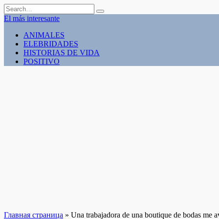
Skip
Search
to
for:
El más interesante
content
ANIMALES
ELEBRIDADES
HISTORIAS DE VIDA
POSITIVO
Главная страница
»
Una trabajadora de una boutique de bodas me a