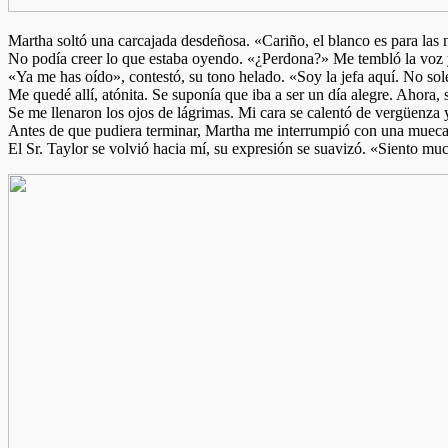
Martha soltó una carcajada desdeñosa. «Cariño, el blanco es para las
No podía creer lo que estaba oyendo. «¿Perdona?» Me tembló la voz y
«Ya me has oído», contestó, su tono helado. «Soy la jefa aquí. No so
Me quedé allí, atónita. Se suponía que iba a ser un día alegre. Ahora, 
Se me llenaron los ojos de lágrimas. Mi cara se calentó de vergüenza y
Antes de que pudiera terminar, Martha me interrumpió con una mueca.
El Sr. Taylor se volvió hacia mí, su expresión se suavizó. «Siento mu