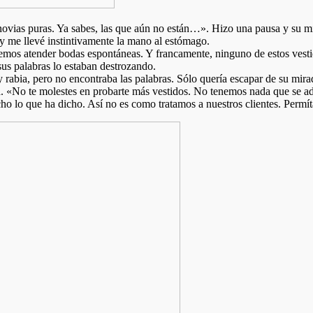
 novias puras. Ya sabes, las que aún no están…». Hizo una pausa y su m
 me llevé instintivamente la mano al estómago.
lemos atender bodas espontáneas. Y francamente, ninguno de estos vesti
sus palabras lo estaban destrozando.
 rabia, pero no encontraba las palabras. Sólo quería escapar de su mirad
 «No te molestes en probarte más vestidos. No tenemos nada que se ada
cho lo que ha dicho. Así no es como tratamos a nuestros clientes. Permí