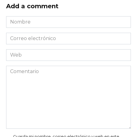
Add a comment
Nombre
*
Correo
electrónico
*
Web
Comentario
Guarda mi nombre, correo electrónico y web en este