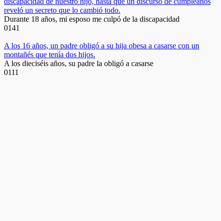
discapacidad de nuestro hijo, hasta que un discurso de cumpleaños
reveló un secreto que lo cambió todo.
Durante 18 años, mi esposo me culpó de la discapacidad
0
141
A los 16 años, un padre obligó a su hija obesa a casarse con un
montañés que tenía dos hijos.
A los dieciséis años, su padre la obligó a casarse
0
111