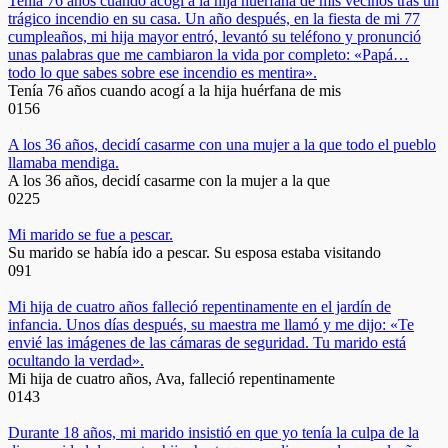
Tenía 76 años cuando acogí a la hija huérfana de mis vecinos tras un
trágico incendio en su casa. Un año después, en la fiesta de mi 77
cumpleaños, mi hija mayor entró, levantó su teléfono y pronunció
unas palabras que me cambiaron la vida por completo: «Papá…
todo lo que sabes sobre ese incendio es mentira».
Tenía 76 años cuando acogí a la hija huérfana de mis
0
156
A los 36 años, decidí casarme con una mujer a la que todo el pueblo
llamaba mendiga.
A los 36 años, decidí casarme con la mujer a la que
0
225
Mi marido se fue a pescar.
Su marido se había ido a pescar. Su esposa estaba visitando
0
91
Mi hija de cuatro años falleció repentinamente en el jardín de
infancia. Unos días después, su maestra me llamó y me dijo: «Te
envié las imágenes de las cámaras de seguridad. Tu marido está
ocultando la verdad».
Mi hija de cuatro años, Ava, falleció repentinamente
0
143
Durante 18 años, mi marido insistió en que yo tenía la culpa de la