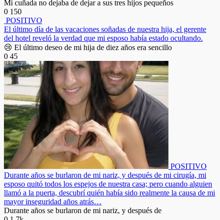
Mi cuñada no dejaba de dejar a sus tres hijos pequeños
0
150
POSITIVO
El último día de las vacaciones soñadas de nuestra hija, el gerente
del hotel reveló la verdad que mi esposo había estado ocultando.
😢 El último deseo de mi hija de diez años era sencillo
0
45
POSITIVO
Durante años se burlaron de mi nariz, y después de mi cirugía, mi
esposo quitó todos los espejos de nuestra casa; pero cuando alguien
llamó a la puerta, descubrí quién había sido realmente la causa de mi
mayor inseguridad años atrás…
Durante años se burlaron de mi nariz, y después de
0
1.7k.