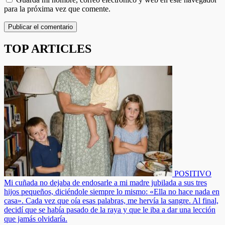
para la próxima vez que comente.
TOP ARTICLES
POSITIVO
Mi cuñada no dejaba de endosarle a mi madre jubilada a sus tres
hijos pequeños, diciéndole siempre lo mismo: «Ella no hace nada en
casa». Cada vez que oía esas palabras, me hervía la sangre. Al final,
decidí que se había pasado de la raya y que le iba a dar una lección
que jamás olvidaría.