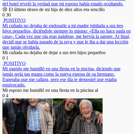
del hotel reveló la verdad que mi esposo había estado ocultando.
😢 El último deseo de mi hija de diez años era sencillo
0
30
POSITIVO
Mi cuñada no dejaba de endosarle a mi madre jubilada a sus tres
hijos pequeños, diciéndole siempre lo mismo: «Ella no hace nada en
casa». Cada vez que oía esas palabras, me hervía la sangre. Al final,
decidí que se había pasado de la raya y que le iba a dar una lección
que jamás olvidaría.
Mi cuñada no dejaba de dejar a sus tres hijos pequeños
0
1
POSITIVO
Mi marido me humilló en una fiesta en la piscina, diciendo que
jamás sería tan guapa como la nueva esposa de su hermano.
Esperaba que me callara, pero ese día le demostré que estaba
equivocado.
Mi esposo me humilló en una fiesta en la piscina al
0
4