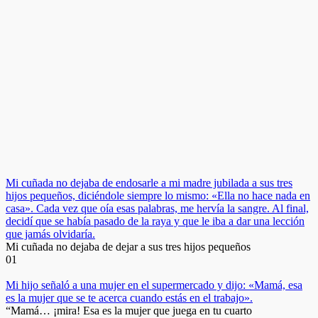
Mi cuñada no dejaba de endosarle a mi madre jubilada a sus tres
hijos pequeños, diciéndole siempre lo mismo: «Ella no hace nada en
casa». Cada vez que oía esas palabras, me hervía la sangre. Al final,
decidí que se había pasado de la raya y que le iba a dar una lección
que jamás olvidaría.
Mi cuñada no dejaba de dejar a sus tres hijos pequeños
0
1
Mi hijo señaló a una mujer en el supermercado y dijo: «Mamá, esa
es la mujer que se te acerca cuando estás en el trabajo».
“Mamá… ¡mira! Esa es la mujer que juega en tu cuarto