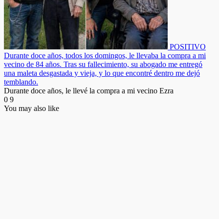
POSITIVO
Durante doce años, todos los domingos, le llevaba la compra a mi
vecino de 84 años. Tras su fallecimiento, su abogado me entregó
una maleta desgastada y vieja, y lo que encontré dentro me dejó
temblando.
Durante doce años, le llevé la compra a mi vecino Ezra
0
9
You may also like