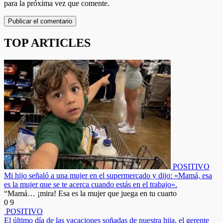
para la próxima vez que comente.
TOP ARTICLES
POSITIVO
Mi hijo señaló a una mujer en el supermercado y dijo: «Mamá, esa
es la mujer que se te acerca cuando estás en el trabajo».
“Mamá… ¡mira! Esa es la mujer que juega en tu cuarto
0
9
POSITIVO
El último día de las vacaciones soñadas de nuestra hija, el gerente