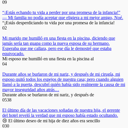
0
9
“¡Estás echando tu vida a perder por una promesa de la infancia!”
— Mi familia no podía aceptar que eligiera a mi mejor amigo, Noé.
“¡Estás desperdiciando tu vida por una promesa de la infancia!
0
2
Mi marido me humilló en una fiesta en la piscina, diciendo que
jamás sería tan guapa como la nueva esposa de su hermano.
Esperaba que me callara, pero ese día le demostré que estaba
equivocado.
Mi esposo me humilló en una fiesta en la piscina al
0
4
Durante años se burlaron de mi nariz, y después de mi cirugía, mi
esposo quitó todos los espejos de nuestra casa; pero cuando alguien
llamó a la puerta, descubrí quién había sido realmente la causa de mi
mayor inseguridad años atrás…
Durante años se burlaron de mi nariz, y después de
0
538
El último día de las vacaciones soñadas de nuestra hija, el gerente
del hotel reveló la verdad que mi esposo había estado ocultando.
😢 El último deseo de mi hija de diez años era sencillo
0
30