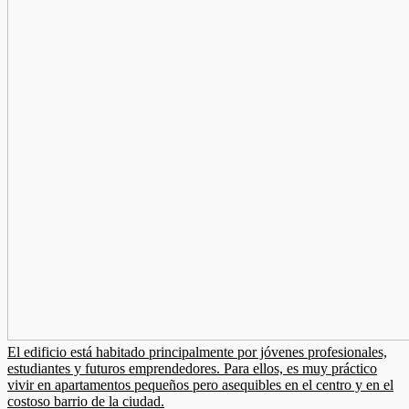
El edificio está habitado principalmente por jóvenes profesionales,
estudiantes y futuros emprendedores. Para ellos, es muy práctico
vivir en apartamentos pequeños pero asequibles en el centro y en el
costoso barrio de la ciudad.