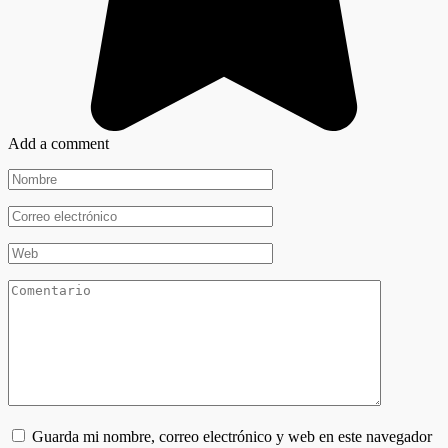
Add a comment
Nombre
*
Correo
electrónico
*
Web
Comentario
Guarda mi nombre, correo electrónico y web en este navegador