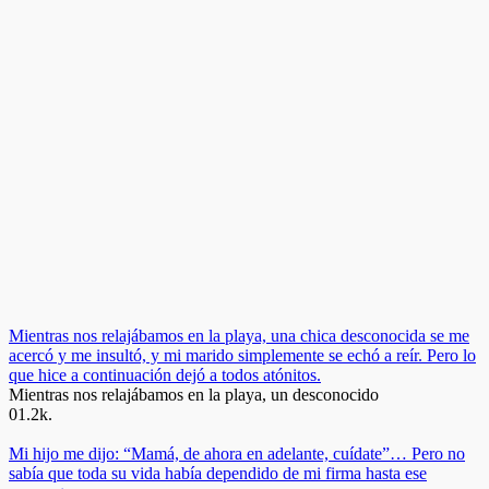
Mientras nos relajábamos en la playa, una chica desconocida se me
acercó y me insultó, y mi marido simplemente se echó a reír. Pero lo
que hice a continuación dejó a todos atónitos.
Mientras nos relajábamos en la playa, un desconocido
0
1.2k.
Mi hijo me dijo: “Mamá, de ahora en adelante, cuídate”… Pero no
sabía que toda su vida había dependido de mi firma hasta ese