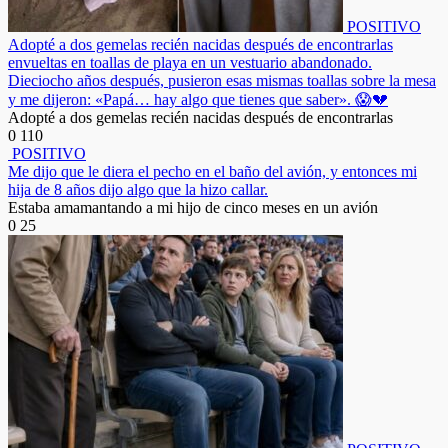
POSITIVO
Adopté a dos gemelas recién nacidas después de encontrarlas
envueltas en toallas de playa en un vestuario abandonado.
Dieciocho años después, pusieron esas mismas toallas sobre la mesa
y me dijeron: «Papá… hay algo que tienes que saber». 😱💔
Adopté a dos gemelas recién nacidas después de encontrarlas
0
110
POSITIVO
Me dijo que le diera el pecho en el baño del avión, y entonces mi
hija de 8 años dijo algo que la hizo callar.
Estaba amamantando a mi hijo de cinco meses en un avión
0
25