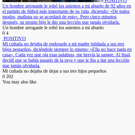
POSITIVO
Un hombre arrogante le robó los asientos a mi abuelo de 92 años en
el partido de fútbol más importante de su vida, diciendo: «De todos
modos, mañana no se acordará de esto». Pero cinco minutos
después, su propio hijo le dio una lección que jamás olvidaría.
Un hombre arrogante le robó los asientos a mi abuelo
0
4
POSITIVO
Mi cuñada no dejaba de endosarle a mi madre jubilada a sus tres
hijos pequeños, diciéndole siempre lo mismo: «Ella no hace nada en
casa». Cada vez que oía esas palabras, me hervía la sangre. Al final,
decidí que se había pasado de la raya y que le iba a dar una lección
que jamás olvidaría.
Mi cuñada no dejaba de dejar a sus tres hijos pequeños
0
202
You may also like