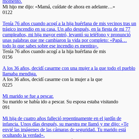
momento.
Mi hijo me dijo: «Mamá, cuídate de ahora en adelante…»
0
122
Tenía 76 años cuando acogí a la hija huérfana de mis vecinos tras un
trágico incendio en su casa. Un año después, en la fiesta de mi 77
cumpleaños, mi hija mayor entró, levantó su teléfono y pronunció
unas palabras que me cambiaron la vida por completo: «Papá…
todo lo que sabes sobre ese incendio es mentira».
Tenía 76 años cuando acogí a la hija huérfana de mis
0
156
A los 36 años, decidí casarme con una mujer a la que todo el pueblo
llamaba mendiga.
A los 36 años, decidí casarme con la mujer a la que
0
225
Mi marido se fue a pescar.
Su marido se había ido a pescar. Su esposa estaba visitando
0
91
Mi hija de cuatro años falleció repentinamente en el jardín de
infancia. Unos días después, su maestra me llamó y me dijo: «Te
envié las imágenes de las cámaras de seguridad. Tu marido está
ocultando la verdad».