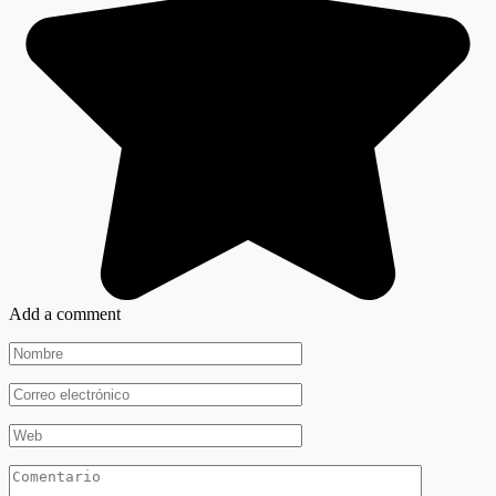
Add a comment
Nombre
*
Correo
electrónico
*
Web
Comentario