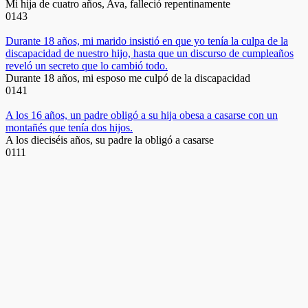
Mi hija de cuatro años, Ava, falleció repentinamente
0
143
Durante 18 años, mi marido insistió en que yo tenía la culpa de la
discapacidad de nuestro hijo, hasta que un discurso de cumpleaños
reveló un secreto que lo cambió todo.
Durante 18 años, mi esposo me culpó de la discapacidad
0
141
A los 16 años, un padre obligó a su hija obesa a casarse con un
montañés que tenía dos hijos.
A los dieciséis años, su padre la obligó a casarse
0
111