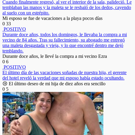
Cuando finalmente regresó, al ver el interior de la sala, palideció. Le
temblaban las manos y la maleta se le resbaló de los dedos, cayendo
al suelo con un estrépito.
Mi esposo se fue de vacaciones a la playa pocos días
0
33
POSITIVO
Durante doce años, todos los domingos, le llevaba la compra a mi
vecino de 84 años. Tras su fallecimiento, su abogado me entregó
una maleta desgastada y vieja, y lo que encontré dentro me dejó
temblando.
Durante doce años, le llevé la compra a mi vecino Ezra
0
6
POSITIVO
El último día de las vacaciones soñadas de nuestra hija, el gerente
del hotel reveló la verdad que mi esposo había estado ocultando.
😢 El último deseo de mi hija de diez años era sencillo
0
5