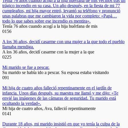
Tenía 76 años cuando acogí a la hija huérfana de mis vecinos tras un
trágico incendio en su casa. Un año después, en la fiesta de mi 77
cumpleaños, mi hija mayor entró, levantó su teléfono y pronunció
unas palabras que me cambiaron la vida por completo: «Papá…
todo lo que sabes sobre ese incendio es mentira».
Tenía 76 años cuando acogí a la hija huérfana de mis
0
156
A los 36 años, decidí casarme con una mujer a la que todo el pueblo
llamaba mendiga.
A los 36 años, decidí casarme con la mujer a la que
0
225
Mi marido se fue a pescar.
Su marido se había ido a pescar. Su esposa estaba visitando
0
91
Mi hija de cuatro años falleció repentinamente en el jardín de
infancia. Unos días después, su maestra me llamó y me dijo: «Te
envié las imágenes de las cámaras de seguridad. Tu marido está
ocultando la verdad».
Mi hija de cuatro años, Ava, falleció repentinamente
0
141
Durante 18 años, mi marido insistió en que yo tenía la culpa de la