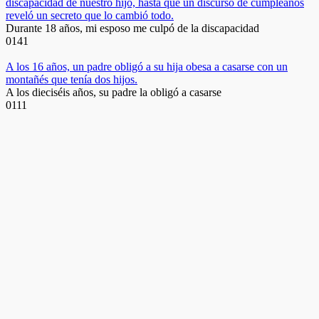
discapacidad de nuestro hijo, hasta que un discurso de cumpleaños
reveló un secreto que lo cambió todo.
Durante 18 años, mi esposo me culpó de la discapacidad
0
141
A los 16 años, un padre obligó a su hija obesa a casarse con un
montañés que tenía dos hijos.
A los dieciséis años, su padre la obligó a casarse
0
111