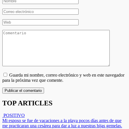
Nombre
*
Correo
electrónico
*
Web
Comentario
Guarda mi nombre, correo electrónico y web en este navegador
para la próxima vez que comente.
TOP ARTICLES
POSITIVO
Mi esposo se fue de vacaciones a la playa pocos días antes de que
me practicaran una cesárea para dar a luz a nuestras hijas gemelas.