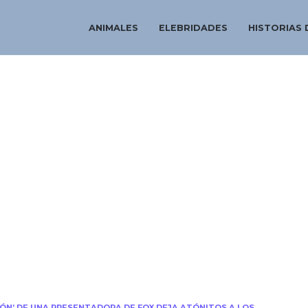
ANIMALES
ELEBRIDADES
HISTORIAS 
ÓN’ DE UNA PRESENTADORA DE FOX DEJA ATÓNITOS A LOS