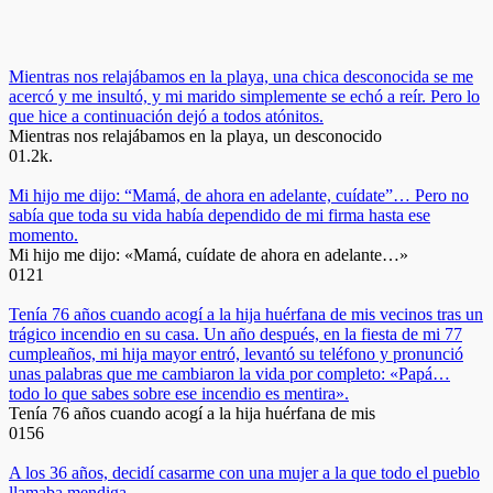
Mientras nos relajábamos en la playa, una chica desconocida se me
acercó y me insultó, y mi marido simplemente se echó a reír. Pero lo
que hice a continuación dejó a todos atónitos.
Mientras nos relajábamos en la playa, un desconocido
0
1.2k.
Mi hijo me dijo: “Mamá, de ahora en adelante, cuídate”… Pero no
sabía que toda su vida había dependido de mi firma hasta ese
momento.
Mi hijo me dijo: «Mamá, cuídate de ahora en adelante…»
0
121
Tenía 76 años cuando acogí a la hija huérfana de mis vecinos tras un
trágico incendio en su casa. Un año después, en la fiesta de mi 77
cumpleaños, mi hija mayor entró, levantó su teléfono y pronunció
unas palabras que me cambiaron la vida por completo: «Papá…
todo lo que sabes sobre ese incendio es mentira».
Tenía 76 años cuando acogí a la hija huérfana de mis
0
156
A los 36 años, decidí casarme con una mujer a la que todo el pueblo
llamaba mendiga.