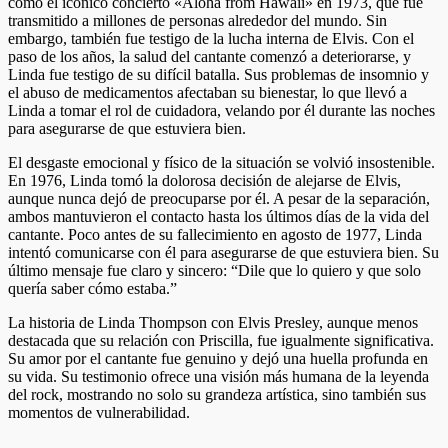
como el icónico concierto «Aloha from Hawaii» en 1973, que fue
transmitido a millones de personas alrededor del mundo. Sin
embargo, también fue testigo de la lucha interna de Elvis. Con el
paso de los años, la salud del cantante comenzó a deteriorarse, y
Linda fue testigo de su difícil batalla. Sus problemas de insomnio y
el abuso de medicamentos afectaban su bienestar, lo que llevó a
Linda a tomar el rol de cuidadora, velando por él durante las noches
para asegurarse de que estuviera bien.
El desgaste emocional y físico de la situación se volvió insostenible.
En 1976, Linda tomó la dolorosa decisión de alejarse de Elvis,
aunque nunca dejó de preocuparse por él. A pesar de la separación,
ambos mantuvieron el contacto hasta los últimos días de la vida del
cantante. Poco antes de su fallecimiento en agosto de 1977, Linda
intentó comunicarse con él para asegurarse de que estuviera bien. Su
último mensaje fue claro y sincero: “Dile que lo quiero y que solo
quería saber cómo estaba.”
La historia de Linda Thompson con Elvis Presley, aunque menos
destacada que su relación con Priscilla, fue igualmente significativa.
Su amor por el cantante fue genuino y dejó una huella profunda en
su vida. Su testimonio ofrece una visión más humana de la leyenda
del rock, mostrando no solo su grandeza artística, sino también sus
momentos de vulnerabilidad.