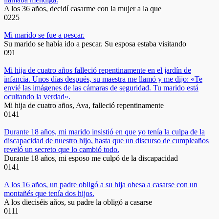
A los 36 años, decidí casarme con la mujer a la que
0
225
Mi marido se fue a pescar.
Su marido se había ido a pescar. Su esposa estaba visitando
0
91
Mi hija de cuatro años falleció repentinamente en el jardín de
infancia. Unos días después, su maestra me llamó y me dijo: «Te
envié las imágenes de las cámaras de seguridad. Tu marido está
ocultando la verdad».
Mi hija de cuatro años, Ava, falleció repentinamente
0
141
Durante 18 años, mi marido insistió en que yo tenía la culpa de la
discapacidad de nuestro hijo, hasta que un discurso de cumpleaños
reveló un secreto que lo cambió todo.
Durante 18 años, mi esposo me culpó de la discapacidad
0
141
A los 16 años, un padre obligó a su hija obesa a casarse con un
montañés que tenía dos hijos.
A los dieciséis años, su padre la obligó a casarse
0
111