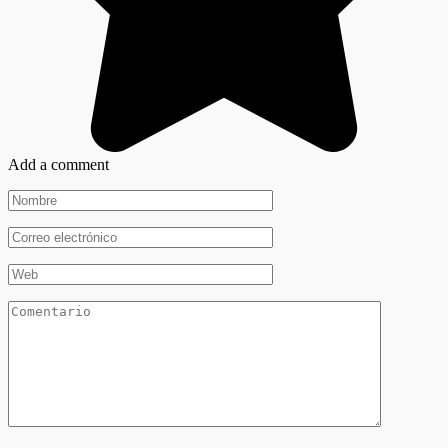
Add a comment
Nombre
*
Correo
electrónico
*
Web
Comentario