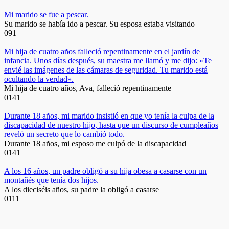
Mi marido se fue a pescar.
Su marido se había ido a pescar. Su esposa estaba visitando
0
91
Mi hija de cuatro años falleció repentinamente en el jardín de
infancia. Unos días después, su maestra me llamó y me dijo: «Te
envié las imágenes de las cámaras de seguridad. Tu marido está
ocultando la verdad».
Mi hija de cuatro años, Ava, falleció repentinamente
0
141
Durante 18 años, mi marido insistió en que yo tenía la culpa de la
discapacidad de nuestro hijo, hasta que un discurso de cumpleaños
reveló un secreto que lo cambió todo.
Durante 18 años, mi esposo me culpó de la discapacidad
0
141
A los 16 años, un padre obligó a su hija obesa a casarse con un
montañés que tenía dos hijos.
A los dieciséis años, su padre la obligó a casarse
0
111