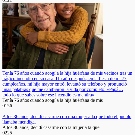
0
121
Tenía 76 años cuando acogí a la hija huérfana de mis vecinos tras un
trágico incendio en su casa. Un año después, en la fiesta de mi 77
cumpleaños, mi hija mayor entró, levantó su teléfono y pronunció
unas palabras que me cambiaron la vida por completo: «Papá…
todo lo que sabes sobre ese incendio es mentira».
Tenía 76 años cuando acogí a la hija huérfana de mis
0
156
A los 36 años, decidí casarme con una mujer a la que todo el pueblo
llamaba mendiga.
A los 36 años, decidí casarme con la mujer a la que
0
225