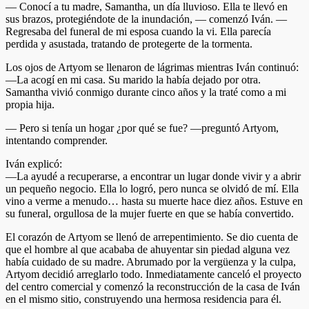
— Conocí a tu madre, Samantha, un día lluvioso. Ella te llevó en
sus brazos, protegiéndote de la inundación, — comenzó Iván. —
Regresaba del funeral de mi esposa cuando la vi. Ella parecía
perdida y asustada, tratando de protegerte de la tormenta.
Los ojos de Artyom se llenaron de lágrimas mientras Iván continuó:
—La acogí en mi casa. Su marido la había dejado por otra.
Samantha vivió conmigo durante cinco años y la traté como a mi
propia hija.
— Pero si tenía un hogar ¿por qué se fue? —preguntó Artyom,
intentando comprender.
Iván explicó:
—La ayudé a recuperarse, a encontrar un lugar donde vivir y a abrir
un pequeño negocio. Ella lo logró, pero nunca se olvidó de mí. Ella
vino a verme a menudo… hasta su muerte hace diez años. Estuve en
su funeral, orgullosa de la mujer fuerte en que se había convertido.
El corazón de Artyom se llenó de arrepentimiento. Se dio cuenta de
que el hombre al que acababa de ahuyentar sin piedad alguna vez
había cuidado de su madre. Abrumado por la vergüenza y la culpa,
Artyom decidió arreglarlo todo. Inmediatamente canceló el proyecto
del centro comercial y comenzó la reconstrucción de la casa de Iván
en el mismo sitio, construyendo una hermosa residencia para él.