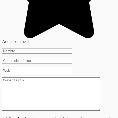
Add a comment
Nombre
*
Correo
electrónico
*
Web
Comentario