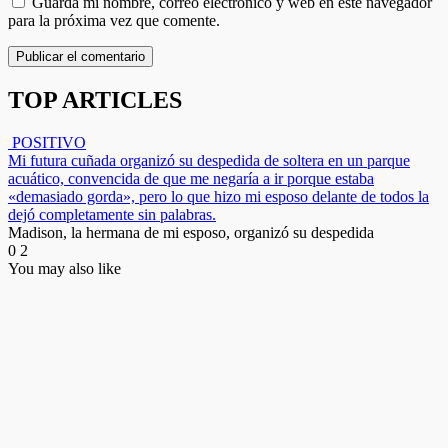
Guarda mi nombre, correo electrónico y web en este navegador
para la próxima vez que comente.
TOP ARTICLES
POSITIVO
Mi futura cuñada organizó su despedida de soltera en un parque
acuático, convencida de que me negaría a ir porque estaba
«demasiado gorda», pero lo que hizo mi esposo delante de todos la
dejó completamente sin palabras.
Madison, la hermana de mi esposo, organizó su despedida
0
2
You may also like