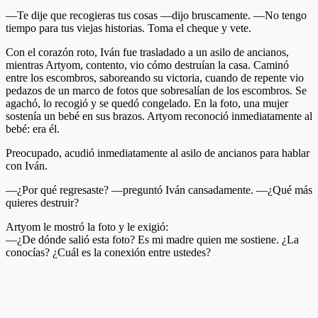
—Te dije que recogieras tus cosas —dijo bruscamente. —No tengo
tiempo para tus viejas historias. Toma el cheque y vete.
Con el corazón roto, Iván fue trasladado a un asilo de ancianos,
mientras Artyom, contento, vio cómo destruían la casa. Caminó
entre los escombros, saboreando su victoria, cuando de repente vio
pedazos de un marco de fotos que sobresalían de los escombros. Se
agachó, lo recogió y se quedó congelado. En la foto, una mujer
sostenía un bebé en sus brazos. Artyom reconoció inmediatamente al
bebé: era él.
Preocupado, acudió inmediatamente al asilo de ancianos para hablar
con Iván.
—¿Por qué regresaste? —preguntó Iván cansadamente. —¿Qué más
quieres destruir?
Artyom le mostró la foto y le exigió:
—¿De dónde salió esta foto? Es mi madre quien me sostiene. ¿La
conocías? ¿Cuál es la conexión entre ustedes?