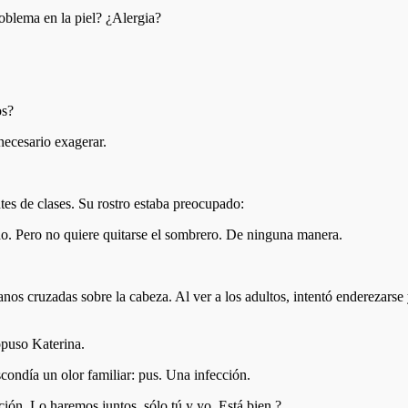
oblema en la piel? ¿Alergia?
os?
ecesario exagerar.
tes de clases. Su rostro estaba preocupado:
do. Pero no quiere quitarse el sombrero. De ninguna manera.
nos cruzadas sobre la cabeza. Al ver a los adultos, intentó enderezars
opuso Katerina.
scondía un olor familiar: pus. Una infección.
ión. Lo haremos juntos, sólo tú y yo. Está bien ?