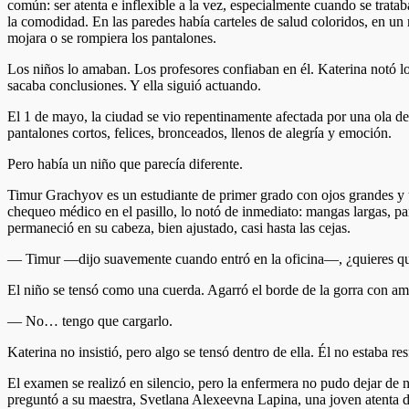
común: ser atenta e inflexible a la vez, especialmente cuando se trata
la comodidad. En las paredes había carteles de salud coloridos, en un
mojara o se rompiera los pantalones.
Los niños lo amaban. Los profesores confiaban en él. Katerina notó lo 
sacaba conclusiones. Y ella siguió actuando.
El 1 de mayo, la ciudad se vio repentinamente afectada por una ola de 
pantalones cortos, felices, bronceados, llenos de alegría y emoción.
Pero había un niño que parecía diferente.
Timur Grachyov es un estudiante de primer grado con ojos grandes y 
chequeo médico en el pasillo, lo notó de inmediato: mangas largas, pa
permaneció en su cabeza, bien ajustado, casi hasta las cejas.
— Timur —dijo suavemente cuando entró en la oficina—, ¿quieres qu
El niño se tensó como una cuerda. Agarró el borde de la gorra con a
— No… tengo que cargarlo.
Katerina no insistió, pero algo se tensó dentro de ella. Él no estaba 
El examen se realizó en silencio, pero la enfermera no pudo dejar de 
preguntó a su maestra, Svetlana Alexeevna Lapina, una joven atenta d