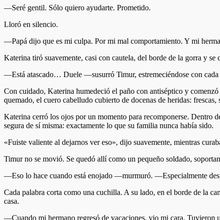
—Seré gentil. Sólo quiero ayudarte. Prometido.
Lloró en silencio.
—Papá dijo que es mi culpa. Por mi mal comportamiento. Y mi herman
Katerina tiró suavemente, casi con cautela, del borde de la gorra y se 
—Está atascado… Duele —susurró Timur, estremeciéndose con cada 
Con cuidado, Katerina humedeció el paño con antiséptico y comenzó a 
quemado, el cuero cabelludo cubierto de docenas de heridas: frescas, s
Katerina cerró los ojos por un momento para recomponerse. Dentro de e
segura de sí misma: exactamente lo que su familia nunca había sido.
«Fuiste valiente al dejarnos ver eso», dijo suavemente, mientras cura
Timur no se movió. Se quedó allí como un pequeño soldado, soportando 
—Eso lo hace cuando está enojado —murmuró. —Especialmente después
Cada palabra corta como una cuchilla. A su lado, en el borde de la cam
casa.
—Cuando mi hermano regresó de vacaciones, vio mi cara. Tuvieron una