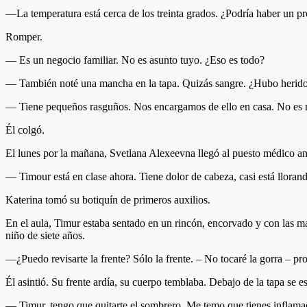
—La temperatura está cerca de los treinta grados. ¿Podría haber un pr
Romper.
— Es un negocio familiar. No es asunto tuyo. ¿Eso es todo?
— También noté una mancha en la tapa. Quizás sangre. ¿Hubo herid
— Tiene pequeños rasguños. Nos encargamos de ello en casa. No es n
Él colgó.
El lunes por la mañana, Svetlana Alexeevna llegó al puesto médico an
— Timour está en clase ahora. Tiene dolor de cabeza, casi está lloran
Katerina tomó su botiquín de primeros auxilios.
En el aula, Timur estaba sentado en un rincón, encorvado y con las ma
niño de siete años.
—¿Puedo revisarte la frente? Sólo la frente. – No tocaré la gorra – pr
Él asintió. Su frente ardía, su cuerpo temblaba. Debajo de la tapa se e
— Timur, tengo que quitarte el sombrero. Me temo que tienes inflamac