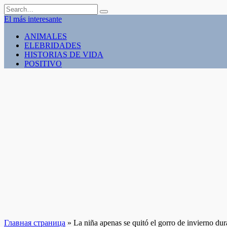
Skip
Search
to
for:
El más interesante
content
ANIMALES
ELEBRIDADES
HISTORIAS DE VIDA
POSITIVO
Главная страница
»
La niña apenas se quitó el gorro de invierno dur