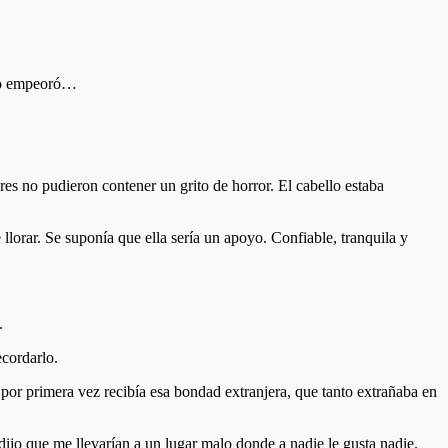
ero empeoró…
s no pudieron contener un grito de horror. El cabello estaba
lorar. Se suponía que ella sería un apoyo. Confiable, tranquila y
.
cordarlo.
 por primera vez recibía esa bondad extranjera, que tanto extrañaba en
jo que me llevarían a un lugar malo donde a nadie le gusta nadie.