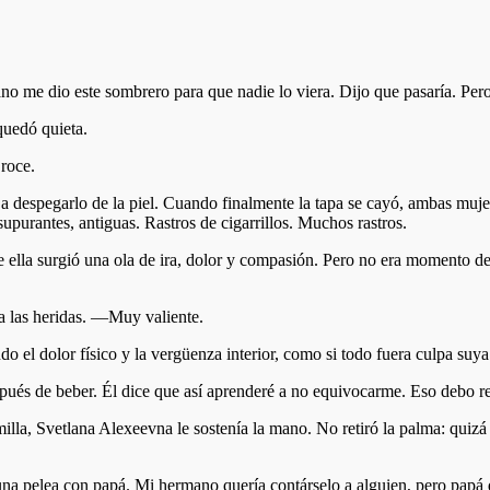
o me dio este sombrero para que nadie lo viera. Dijo que pasaría. P
quedó quieta.
roce.
despegarlo de la piel. Cuando finalmente la tapa se cayó, ambas mujere
upurantes, antiguas. Rastros de cigarrillos. Muchos rastros.
lla surgió una ola de ira, dolor y compasión. Pero no era momento de l
ba las heridas. —Muy valiente.
el dolor físico y la vergüenza interior, como si todo fuera culpa suya
 de beber. Él dice que así aprenderé a no equivocarme. Eso debo re
illa, Svetlana Alexeevna le sostenía la mano. No retiró la palma: quizá
 pelea con papá. Mi hermano quería contárselo a alguien, pero papá di