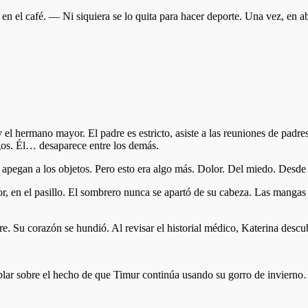
el café. — Ni siquiera se lo quita para hacer deporte. Una vez, en abri
l hermano mayor. El padre es estricto, asiste a las reuniones de padres
gos. Él… desaparece entre los demás.
apegan a los objetos. Pero esto era algo más. Dolor. Del miedo. Desde e
, en el pasillo. El sombrero nunca se apartó de su cabeza. Las mangas
e. Su corazón se hundió. Al revisar el historial médico, Katerina descu
blar sobre el hecho de que Timur continúa usando su gorro de inviern