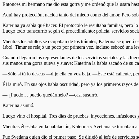
Entonces mi hermano me dio esta gorra y me ordenó que la usara hast
Aquí hay protección, nacida tanto del miedo como del amor. Pero sob
Katerina ya sabía qué hacer. El protocolo le resultaba familiar, pero lo
Luego todo transcurrió según el procedimiento: policía, servicios socia
Mientras los adultos se ocupaban de los trámites, Katerina se quedó c
árbol. Timur se relajó un poco por primera vez, incluso esbozó una lev
Cuando llegaron los representantes de los servicios sociales y las fue
sus manos una gorra nueva y suave: Katerina la había sacado de su ca
—Sólo si tú lo deseas —dijo ella en voz baja. —Éste está caliente, pe
Él la miró. En sus ojos había oscuridad, pero ya los primeros rayos de
— ¿Puedo… puedo quedármelo? —casi susurró.
Katerina asintió.
Luego vino el hospital. Tres días de pruebas, inyecciones, infusiones
Mientras él estaba en la habitación, Katerina y Svetlana se turnaban a
Fue Svetlana quien dio el primer paso. Se dirigió al jefe de servicios s