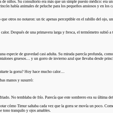
ba de niños. Su consultorio era más que un simple puesto médico: era un 
 rincón había animales de peluche para los pequeños ansiosos y en los c
que otros no notaron: un tic apenas perceptible en el rabillo del ojo, 
calor. Después de una primavera larga y fresca, el termómetro subió a t
una especie de gravedad casi adulta. Su mirada parecía profunda, como
ntalones gruesos… y un gorro de invierno azul que llevaba desde princi
itarte la gorra? Hoy hace mucho calor…
mbas manos y susurró:
resfriado. No temblaba de frío. Parecía que este sombrero era su última d
notar cómo Timur saltaba cada vez que la gorra se movía un poco. Como 
e tono tranquilo y ojos amables.