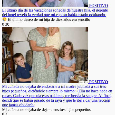
POSITIVO
El último día de las vacaciones soñadas de nuestra hija, el gerente
del hotel reveló la verdad que mi esposo había estado ocultando.
El último deseo de mi hija de diez años era sencillo
0
30
POSITIVO
Mi cuñada no dejaba de endosarle a mi madre jubilada a sus tres
hijos pequeños, diciéndole siempre lo mismo: «Ella no hace nada en
casa». Cada vez que oía esas palabras, me hervía la sangre. Al final,
decidí que se había pasado de la raya y que le iba a dar una lección
que jamás olvidaría.
Mi cuñada no dejaba de dejar a sus tres hijos pequeños
0
2