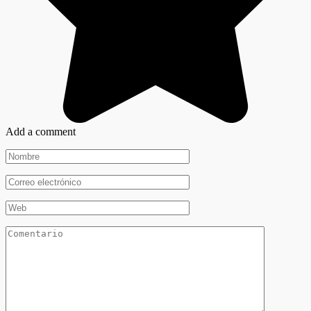
Add a comment
Nombre
*
Correo
electrónico
*
Web
Comentario