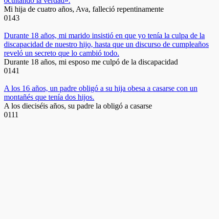
ocultando la verdad».
Mi hija de cuatro años, Ava, falleció repentinamente
0
143
Durante 18 años, mi marido insistió en que yo tenía la culpa de la
discapacidad de nuestro hijo, hasta que un discurso de cumpleaños
reveló un secreto que lo cambió todo.
Durante 18 años, mi esposo me culpó de la discapacidad
0
141
A los 16 años, un padre obligó a su hija obesa a casarse con un
montañés que tenía dos hijos.
A los dieciséis años, su padre la obligó a casarse
0
111