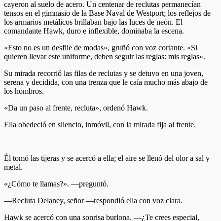
cayeron al suelo de acero. Un centenar de reclutas permanecían
tensos en el gimnasio de la Base Naval de Westport; los reflejos de
los armarios metálicos brillaban bajo las luces de neón. El
comandante Hawk, duro e inflexible, dominaba la escena.
«Esto no es un desfile de modas», gruñó con voz cortante. «Si
quieren llevar este uniforme, deben seguir las reglas: mis reglas».
Su mirada recorrió las filas de reclutas y se detuvo en una joven,
serena y decidida, con una trenza que le caía mucho más abajo de
los hombros.
«Da un paso al frente, recluta», ordenó Hawk.
Ella obedeció en silencio, inmóvil, con la mirada fija al frente.
Él tomó las tijeras y se acercó a ella; el aire se llenó del olor a sal y
metal.
«¿Cómo te llamas?». —preguntó.
—Recluta Delaney, señor —respondió ella con voz clara.
Hawk se acercó con una sonrisa burlona. —¿Te crees especial,