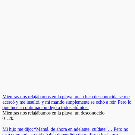
Mientras nos relajábamos en la playa, una chica desconocida se me
acercó y me insultó, y mi marido simplemente se echó a reír. Pero lo
que hice a continuación dejó a todos atónitos.
Mientras nos relajábamos en la playa, un desconocido
0
1.2k.
Mi hijo me dijo: “Mamá, de ahora en adelante, cuídate”… Pero no
sabía que toda su vida había dependido de mi firma hasta ese