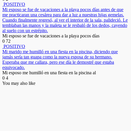
POSITIVO
Mi esposo se fue de vacaciones a la playa pocos días antes de que
me practicaran una cesárea para dar a luz a nuestras hijas gemelas.
Cuando finalmente regresó, al ver el interior de la sala, palideció. Le
temblaban las manos y la maleta se le resbaló de los dedos, cayendo
al suelo con un estrépito.
Mi esposo se fue de vacaciones a la playa pocos días
0
72
POSITIVO
Mi marido me humilló en una fiesta en la piscina, diciendo que
jamás sería tan guapa como la nueva esposa de su hermano.
Esperaba que me callara, pero ese día le demostré que estaba
equivocado.
Mi esposo me humilló en una fiesta en la piscina al
0
4
You may also like