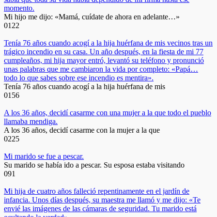
momento.
Mi hijo me dijo: «Mamá, cuídate de ahora en adelante…»
0
122
Tenía 76 años cuando acogí a la hija huérfana de mis vecinos tras un
trágico incendio en su casa. Un año después, en la fiesta de mi 77
cumpleaños, mi hija mayor entró, levantó su teléfono y pronunció
unas palabras que me cambiaron la vida por completo: «Papá…
todo lo que sabes sobre ese incendio es mentira».
Tenía 76 años cuando acogí a la hija huérfana de mis
0
156
A los 36 años, decidí casarme con una mujer a la que todo el pueblo
llamaba mendiga.
A los 36 años, decidí casarme con la mujer a la que
0
225
Mi marido se fue a pescar.
Su marido se había ido a pescar. Su esposa estaba visitando
0
91
Mi hija de cuatro años falleció repentinamente en el jardín de
infancia. Unos días después, su maestra me llamó y me dijo: «Te
envié las imágenes de las cámaras de seguridad. Tu marido está