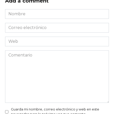
Add a comment
Nombre
*
Correo
electrónico
*
Web
Comentario
Guarda mi nombre, correo electrónico y web en este